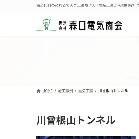
コ
ナ
猪苗代町の頼れるでんき工事屋さん - 電気工事から照明設計
ン
ビ
テ
ゲ
ン
ー
ツ
シ
へ
ョ
ス
ン
キ
に
ッ
移
プ
動
HOME
施工事例
電気工事
川曾根山トンネル
川曾根山トンネル