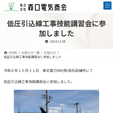
コ
ナ
ン
ビ
テ
ゲ
ン
ー
低圧引込線工事技能講習会に参
ツ
シ
へ
ョ
加しました
ス
ン
キ
に
2024.11.08
ッ
移
プ
動
HOME
お知らせ一覧
お知らせ
低圧引込線工事技能講習会に参加しました
令和６年１０月３１日 東北電力NW(株)若松訓練所にて
低圧引込線工事技能講習会に参加しました。