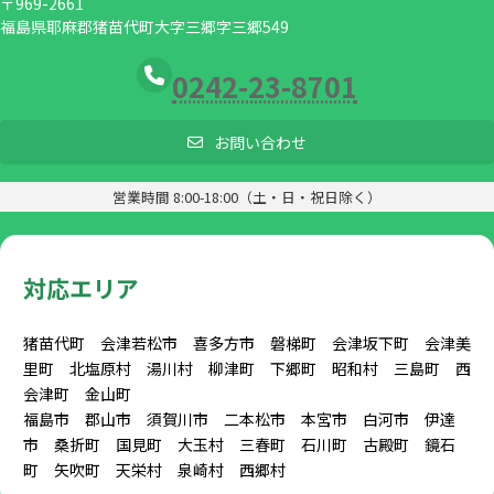
〒969-2661
福島県耶麻郡猪苗代町大字三郷字三郷549
0242-23-8701
お問い合わせ
営業時間 8:00-18:00（土・日・祝日除く）
対応エリア
猪苗代町 会津若松市 喜多方市 磐梯町 会津坂下町 会津美
里町 北塩原村 湯川村 柳津町 下郷町 昭和村 三島町 西
会津町 金山町
福島市 郡山市 須賀川市 二本松市 本宮市 白河市 伊達
市 桑折町 国見町 大玉村 三春町 石川町 古殿町 鏡石
町 矢吹町 天栄村 泉崎村 西郷村