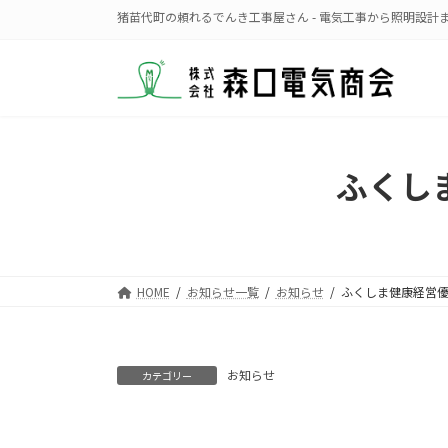
コ
ナ
猪苗代町の頼れるでんき工事屋さん - 電気工事から照明設計
ン
ビ
テ
ゲ
ン
ー
ツ
シ
へ
ョ
ス
ン
ふくし
キ
に
ッ
移
プ
動
HOME
お知らせ一覧
お知らせ
ふくしま健康経営
お知らせ
カテゴリー